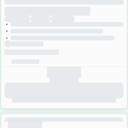
Zweden
Onze kantoren
Londerzeel
9000 Gent
info@nordic.be
Steenhuffeldorp 14,
052 55 52 54
1840 Londerzeel (Steenhuffel)
info@nordic.be
Brussel
052 55 52 54
Barricadenplein 1,
Gent
1000 Brussel
info@nordic.be
The Office III
052 55 52 54
Moutstraat 58 bus 202
Copyright 2026 Nordic –
Disclaimer
–
Privacy Policy
–
Algemene
voorwaarden
–
Verzekeringen
–
Veelgestelde vragen
–
Privacy Settings