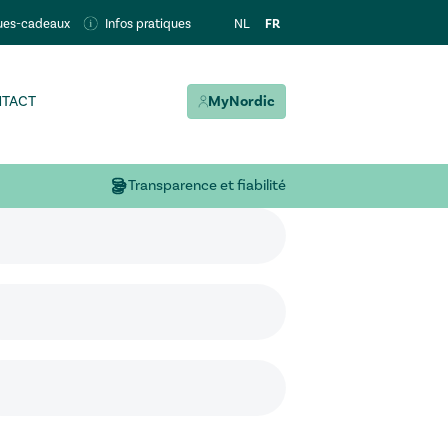
FR
NL
ues-cadeaux
Infos pratiques
TACT
MyNordic
Transparence et fiabilité