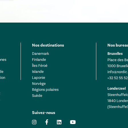
Nos destinations
Nos bureau
Danemark
Bruxelles
ones
Finlande
Place des Ba
Îles Féroé
1000 Bruxell
 de
Islande
info@nordic
ion
Laponie
+32 52 55 52
Norvège
Londerzeel
Régions polaires
Steenhuffeld
Suède
1840 Londer
(Steenhuffel
Suivez-nous