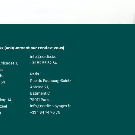
x (uniquement sur rendez-vous)
info@nordic.be
+32 52 55 52 54
rricades 1,
es
Paris
.be
Rue du Faubourg-Saint-
 54
Antoine 21,
Bâtiment C
75011 Paris
orp 14,
info@nordic-voyages.fr
zeel
+33 1 84 74 76 76
)