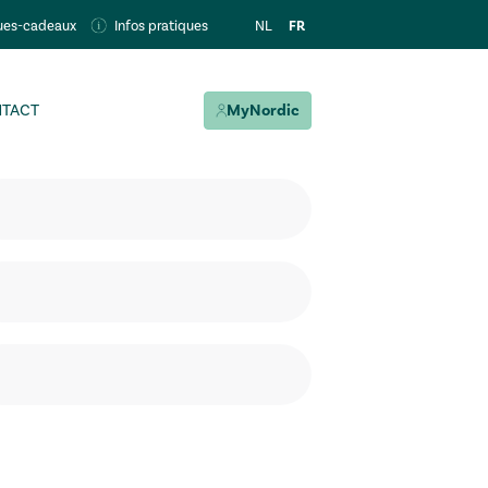
FR
NL
ues-cadeaux
Infos pratiques
TACT
MyNordic