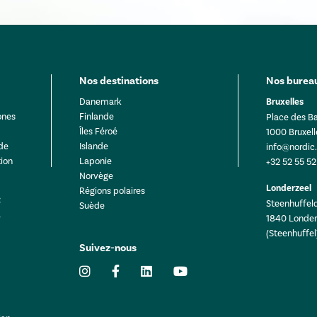
Nos destinations
Nos bureau
Danemark
Bruxelles
ones
Finlande
Place des Ba
Îles Féroé
1000 Bruxell
 de
Islande
info@nordic
ion
Laponie
+32 52 55 52
Norvège
Londerzeel
Régions polaires
Steenhuffeld
Suède
1840 Londer
(Steenhuffel
Suivez-nous