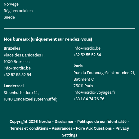
Norvège
Régions polaires
Suède
Nos bureaux (uniquement sur rendez-vous)
Bruxelles
info@nordic.be
+32 52 55 52 54
Place des Barricades 1,
1000 Bruxelles
Paris
info@nordic.be
Rue du Faubourg-Saint-Antoine 21,
+32 52 55 52 54
Bâtiment C
Londerzeel
75011 Paris
info@nordic-voyages.fr
Steenhuffeldorp 14,
+33 1 84 74 76 76
1840 Londerzeel (Steenhuffel)
Copyright 2026 Nordic –
Disclaimer
–
Politique de confidentialité
–
Termes et conditions
–
Assurances
–
Foire Aux Questions
–
Privacy
Settings