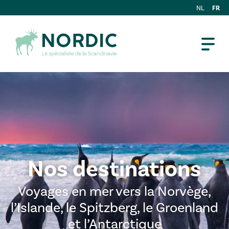
FR
NL
Nos destinations
Voyages en mer vers la Norvège,
l’Islande, le Spitzberg, le Groenland
et l’Antarctique