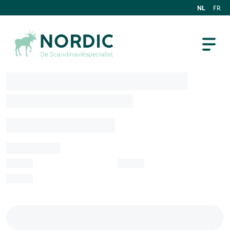
NL
FR