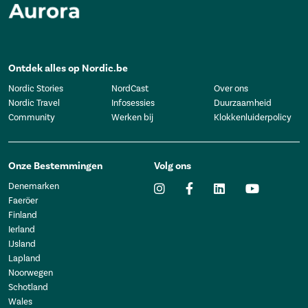
Ontdek alles op Nordic.be
Nordic Stories
NordCast
Over ons
Nordic Travel
Infosessies
Duurzaamheid
Community
Werken bij
Klokkenluiderpolicy
Onze Bestemmingen
Volg ons
Denemarken
Faeröer
Finland
Ierland
IJsland
Lapland
Noorwegen
Schotland
Wales