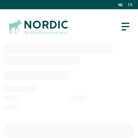
NL
FR