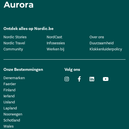
Ontdek alles op Nordic.be
Nordic Stories
NordCast
Over ons
Nordic Travel
Infosessies
Duurzaamheid
Community
Werken bij
Klokkenluiderpolicy
Onze Bestemmingen
Volg ons
Denemarken
Faeröer
Finland
Ierland
IJsland
Lapland
Noorwegen
Schotland
Wales