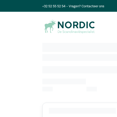
+32 52 55 52 54
– Vragen?
Contacteer ons