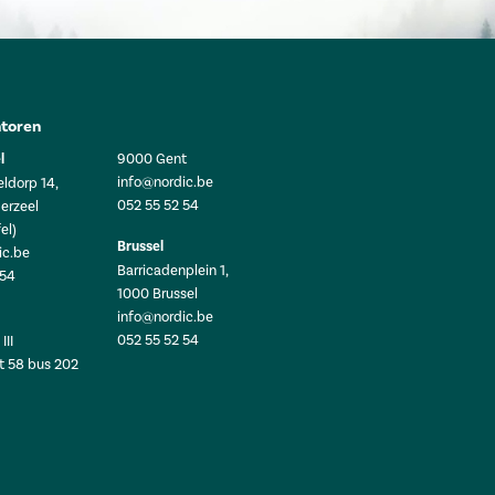
toren
l
9000 Gent
info@nordic.be
ldorp 14,
052 55 52 54
erzeel
el)
Brussel
ic.be
Barricadenplein 1,
 54
1000 Brussel
info@nordic.be
052 55 52 54
III
t 58 bus 202