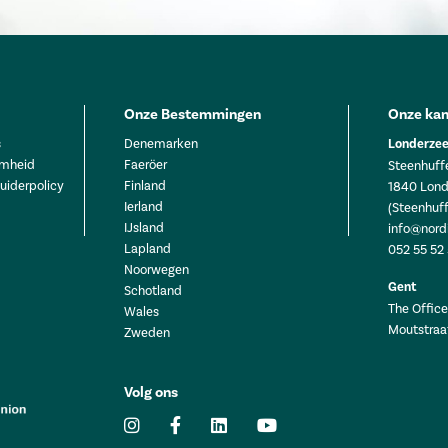
Onze Bestemmingen
Onze kan
s
Denemarken
Londerzee
mheid
Faeröer
Steenhuffe
uiderpolicy
Finland
1840 Lond
Ierland
(Steenhuff
IJsland
info@nord
Lapland
052 55 52
Noorwegen
Gent
Schotland
The Office 
Wales
Moutstraa
Zweden
Volg ons