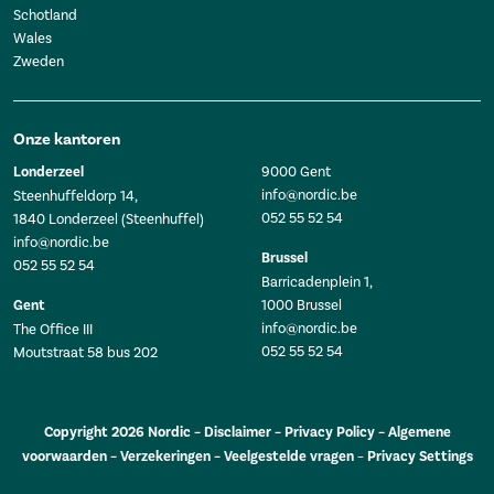
Schotland
Wales
Zweden
Onze kantoren
Londerzeel
9000 Gent
info@nordic.be
Steenhuffeldorp 14,
052 55 52 54
1840 Londerzeel (Steenhuffel)
info@nordic.be
Brussel
052 55 52 54
Barricadenplein 1,
Gent
1000 Brussel
info@nordic.be
The Office III
052 55 52 54
Moutstraat 58 bus 202
Copyright 2026 Nordic –
Disclaimer
–
Privacy Policy
–
Algemene
voorwaarden
–
Verzekeringen
–
Veelgestelde vragen
–
Privacy Settings