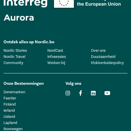
Ontdek alles op Nordic.be
Nordic Stories
NordCast
Over ons
Nordic Travel
Infosessies
Duurzaamheid
Community
Werken bij
Klokkenluiderpolicy
Onze Bestemmingen
Volg ons
Denemarken
Faeröer
Finland
Ierland
IJsland
Lapland
Noorwegen