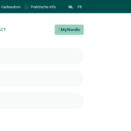
NL
FR
Cadeaubon
Praktische info
ACT
MyNordic