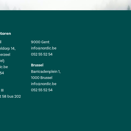
toren
l
9000 Gent
info@nordic.be
ldorp 14,
052 55 52 54
erzeel
el)
Brussel
ic.be
Barricadenplein 1,
 54
1000 Brussel
info@nordic.be
052 55 52 54
III
t 58 bus 202