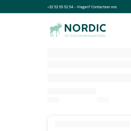
+32 52 55 52 54
– Vragen?
Contacteer ons