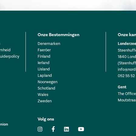
Onze Bestemmingen
Onze kan
s
Denemarken
Londerzee
mheid
Faeröer
Steenhuffe
uiderpolicy
Finland
1840 Lond
Ierland
(Steenhuff
IJsland
info@nord
Lapland
052 55 52
Noorwegen
Gent
Schotland
The Office 
Wales
Moutstraa
Zweden
Volg ons