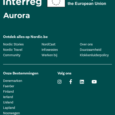
Ontdek alles op Nordic.be
Nordic Stories
NordCast
Over ons
Nordic Travel
Infosessies
Duurzaamheid
Community
Werken bij
Klokkenluiderpolicy
Onze Bestemmingen
Volg ons
Denemarken
Faeröer
Finland
Ierland
IJsland
Lapland
Noorwegen