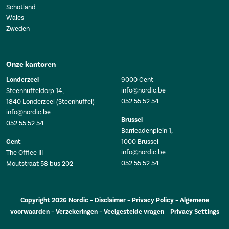
Schotland
Wales
Zweden
Onze kantoren
Londerzeel
9000 Gent
info@nordic.be
Steenhuffeldorp 14,
052 55 52 54
1840 Londerzeel (Steenhuffel)
info@nordic.be
Brussel
052 55 52 54
Barricadenplein 1,
Gent
1000 Brussel
info@nordic.be
The Office III
052 55 52 54
Moutstraat 58 bus 202
Copyright 2026 Nordic –
Disclaimer
–
Privacy Policy
–
Algemene
voorwaarden
–
Verzekeringen
–
Veelgestelde vragen
–
Privacy Settings