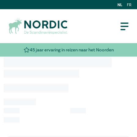
NL
FR
45 jaar ervaring in reizen naar het Noorden