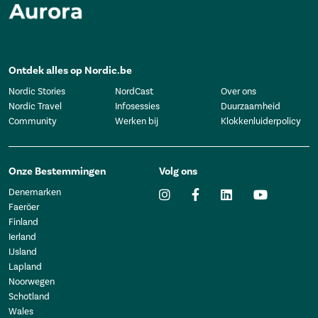
Ontdek alles op Nordic.be
Nordic Stories
NordCast
Over ons
Nordic Travel
Infosessies
Duurzaamheid
Community
Werken bij
Klokkenluiderpolicy
Onze Bestemmingen
Volg ons
Denemarken
Faeröer
Finland
Ierland
IJsland
Lapland
Noorwegen
Schotland
Wales