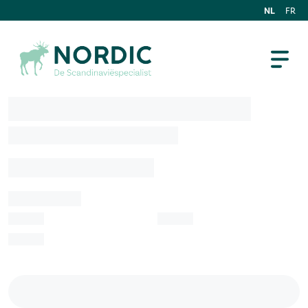
NL
FR