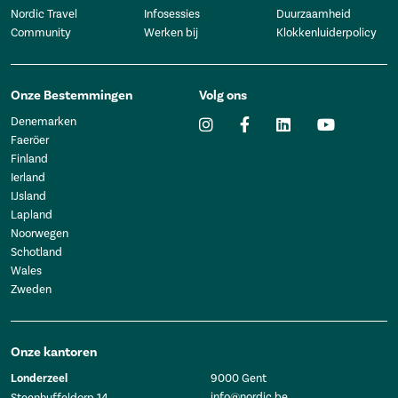
Nordic Travel
Infosessies
Duurzaamheid
Community
Werken bij
Klokkenluiderpolicy
Onze Bestemmingen
Volg ons
Denemarken
Faeröer
Finland
Ierland
IJsland
Lapland
Noorwegen
Schotland
Wales
Zweden
Onze kantoren
Londerzeel
9000 Gent
info@nordic.be
Steenhuffeldorp 14,