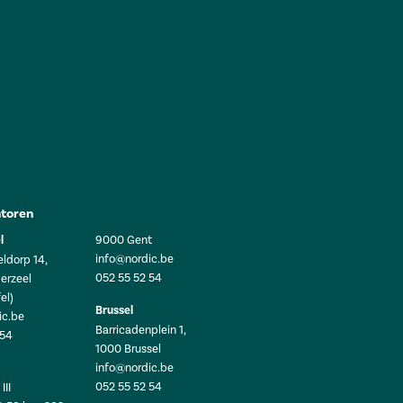
toren
l
9000 Gent
info@nordic.be
ldorp 14,
052 55 52 54
erzeel
el)
Brussel
ic.be
Barricadenplein 1,
 54
1000 Brussel
info@nordic.be
052 55 52 54
III