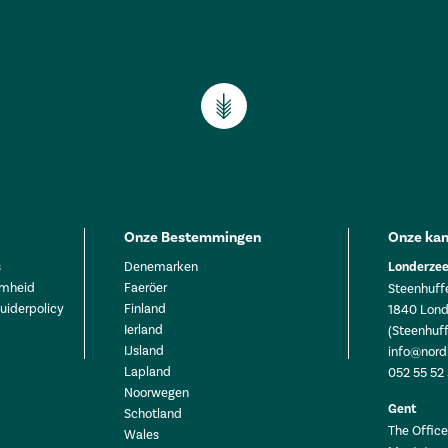
Onze Bestemmingen
Onze kan
s
Denemarken
Londerzee
mheid
Faeröer
Steenhuffe
uiderpolicy
Finland
1840 Lond
Ierland
(Steenhuff
IJsland
info@nord
Lapland
052 55 52
Noorwegen
Gent
Schotland
The Office 
Wales