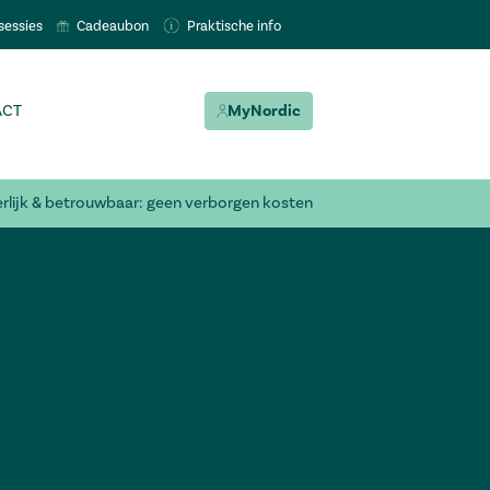
sessies
Cadeaubon
Praktische info
ACT
MyNordic
erlijk & betrouwbaar: geen verborgen kosten