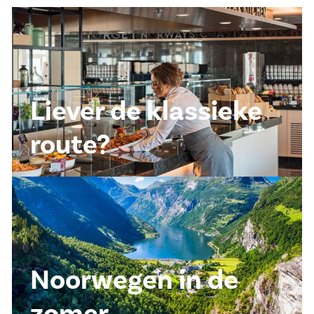
Liever de klassieke
route?
Noorwegen in de
zomer