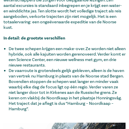
wetenschappers die zorgen voor diepgaande lezingen. Een
aantal excursies is standaard inbegrepen en je krijgt een water-
en winddichte jas. Ten slotte wordt het volledige traject als reis
aangeboden, verkorte trajecten zijn niet mogelijk. Het is een
totaalervaring: een ongeëvenaarde expeditie van de Noorse
kust.
In detail: de grootste verschillen
De twee schepen krijgen een make-over. Ze worden niet alleen
hybride, ook alle kajuiten worden gerenoveerd. Verder komt er
een Science Center, een nieuwe wellness met gym, en drie
nieuwe restaurants.
De vaarroute is grotendeels gelijk gebleven, alleen is de haven
van vertrek nu Hamburg in plaats van de Noorse stad Bergen.
Bovendien stoppen de schepen wat langer en minder vaak
waarbij elke dag de focus ligt op één regio. Verder varen ze
niet langer door tot in Kirkenes aan de Russische grens. Ze
keren om vlakbij de Noordkaap in het plaatsje Honningsvåg.
Het traject dat je aflegt is dus “Hamburg – Noordkaap –
Hamburg”.