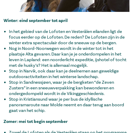
Winter: eind september tot april
In het gebied van de Lofoten en Vesterålen eilanden ligt de
focus eerder op de Lofoten. De reden? De Lofoten zijn in de
winter extra spectaculair door de sneeuw op de bergen.
Nog in Noord-Noorwegen wordt in de winter tot in het
plaatsje Alta gevaren. Daar kan je je onderdompelen in het
leven in Lapland: een noorderlicht expeditie, ijshotel of tocht
met de husky’s? Het is allemaal mogelijk.
Stop in Narvik, ook daar kan je deelnemen aan geweldige
outdooractiviteiten in het winterse landschap.
Stop in Sandnessjøen, waar je de bergketen “de Zeven
Zusters” in een sneeuwverpakking kan bewonderen en
ondergedompeld wordt in de Vikinggeschiedenis.
Stop in Kristiansund waar je per bus de idyllische
panoramaroute naar Molde neemt en daar terug aan boord
gaat van het schip.
Zomer: mei tot begin september
Zowel de Lofoten als de Vesterålen staan op het programma.