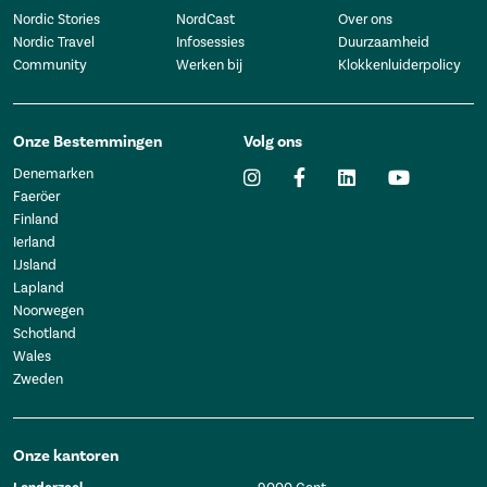
Nordic Stories
NordCast
Over ons
Nordic Travel
Infosessies
Duurzaamheid
Community
Werken bij
Klokkenluiderpolicy
Onze Bestemmingen
Volg ons
Denemarken
Faeröer
Finland
Ierland
IJsland
Lapland
Noorwegen
Schotland
Wales
Zweden
Onze kantoren