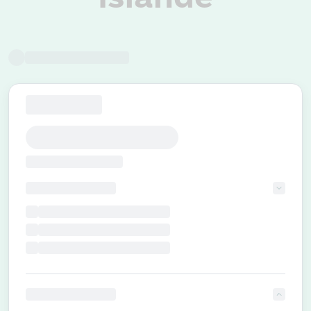
Retour à tous nos voyages
FILTRER SUR NOTRE OFFRE
symbol_63
symbol_57
An error occurred.
Inscrivez-vous à notre