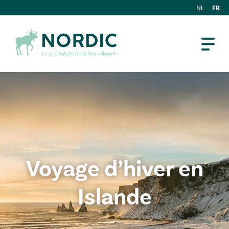
FR
NL
Voyage d’hiver en
Islande