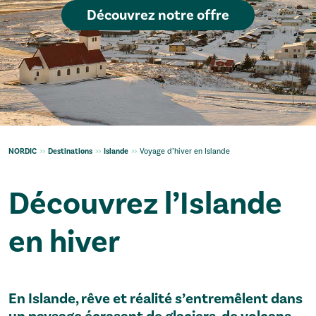
Découvrez notre offre
NORDIC
>>
Destinations
>>
Islande
>>
Voyage d’hiver en Islande
Découvrez l’Islande
en hiver
En Islande, rêve et réalité s’entremêlent dans
un paysage écrasant de glaciers, de volcans,