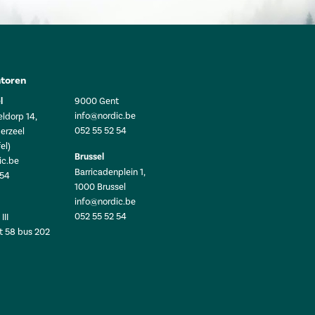
toren
l
9000 Gent
info@nordic.be
ldorp 14,
052 55 52 54
erzeel
el)
Brussel
ic.be
Barricadenplein 1,
 54
1000 Brussel
info@nordic.be
052 55 52 54
III
t 58 bus 202