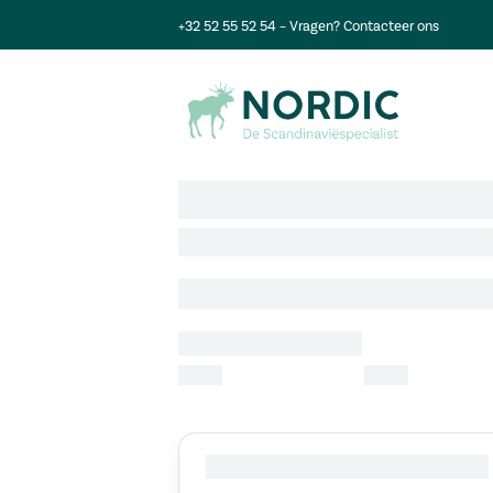
+32 52 55 52 54
– Vragen?
Contacteer ons