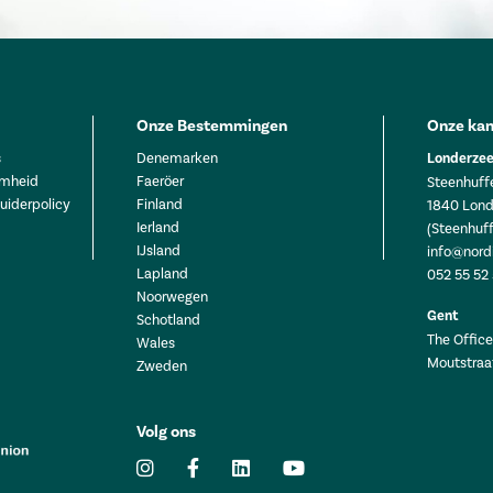
Onze Bestemmingen
Onze kan
s
Denemarken
Londerzee
mheid
Faeröer
Steenhuffe
uiderpolicy
Finland
1840 Lond
Ierland
(Steenhuff
IJsland
info@nord
Lapland
052 55 52
Noorwegen
Gent
Schotland
The Office 
Wales
Moutstraa
Zweden
Volg ons