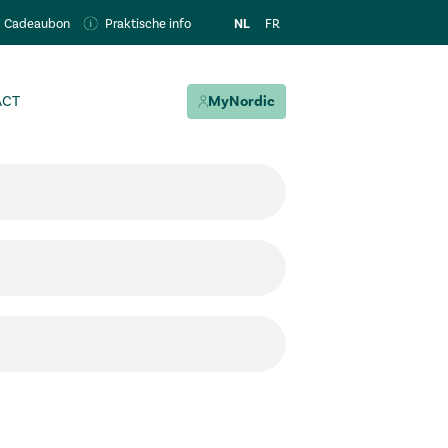
NL
FR
Cadeaubon
Praktische info
ACT
MyNordic