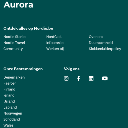
Ontdek alles op Nordic.be
Nordic Stories
NordCast
Over ons
Nordic Travel
Infosessies
Duurzaamheid
Community
Werken bij
Klokkenluiderpolicy
Onze Bestemmingen
Volg ons
Denemarken
Faeröer
Finland
Ierland
IJsland
Lapland
Noorwegen
Schotland
Wales