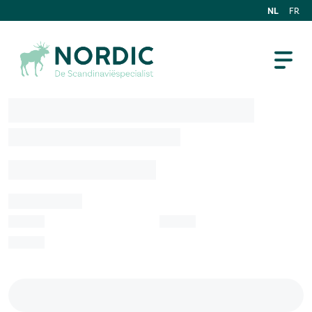
NL
FR