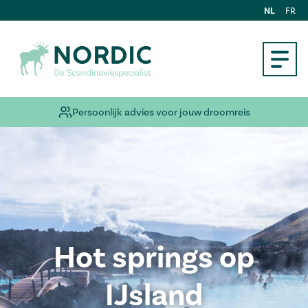
NL
FR
Persoonlijk advies voor jouw droomreis
Hot springs op
IJsland