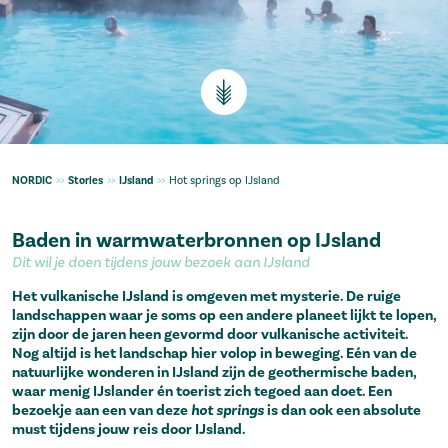
NORDIC
>>
Stories
>>
IJsland
>>
Hot springs op IJsland
Baden in warmwaterbronnen op IJsland
Dit wil je doen tijdens jouw bezoek aan IJsland
Het vulkanische IJsland is omgeven met mysterie. De ruige
landschappen waar je soms op een andere planeet lijkt te lopen,
zijn door de jaren heen gevormd door vulkanische activiteit.
Nog altijd is het landschap hier volop in beweging. Eén van de
natuurlijke wonderen in IJsland zijn de geothermische baden,
waar menig IJslander én toerist zich tegoed aan doet. Een
bezoekje aan een van deze
hot springs
is dan ook een absolute
must tijdens jouw reis door IJsland.