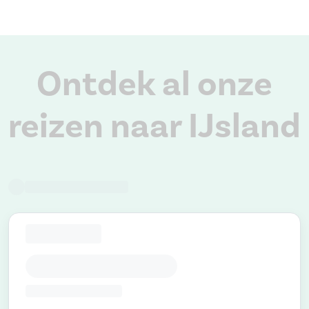
Ontdek al onze
reizen naar IJsland
Terug naar alle reizen
FILTER OP ONS AANBOD
symbol_63
An error occurred.