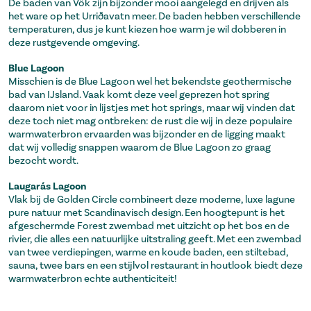
De baden van Vök zijn bijzonder mooi aangelegd en drijven als
het ware op het Urriðavatn meer. De baden hebben verschillende
temperaturen, dus je kunt kiezen hoe warm je wil dobberen in
deze rustgevende omgeving.
Blue Lagoon
Misschien is de Blue Lagoon wel het bekendste geothermische
bad van IJsland. Vaak komt deze veel geprezen hot spring
daarom niet voor in lijstjes met hot springs, maar wij vinden dat
deze toch niet mag ontbreken: de rust die wij in deze populaire
warmwaterbron ervaarden was bijzonder en de ligging maakt
dat wij volledig snappen waarom de Blue Lagoon zo graag
bezocht wordt.
Laugarás Lagoon
Vlak bij de Golden Circle combineert deze moderne, luxe lagune
pure natuur met Scandinavisch design. Een hoogtepunt is het
afgeschermde Forest zwembad met uitzicht op het bos en de
rivier, die alles een natuurlijke uitstraling geeft. Met een zwembad
van twee verdiepingen, warme en koude baden, een stiltebad,
sauna, twee bars en een stijlvol restaurant in houtlook biedt deze
warmwaterbron echte authenticiteit!