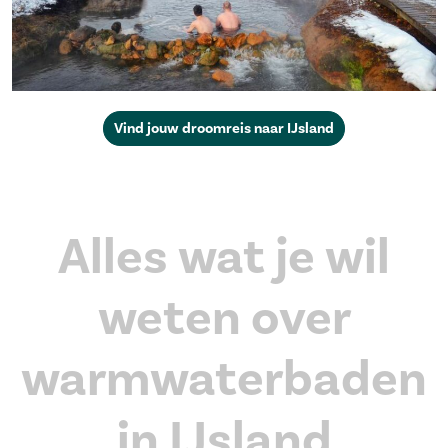
Vind jouw droomreis naar IJsland
Alles wat je wil
weten over
warmwaterbaden
in IJsland