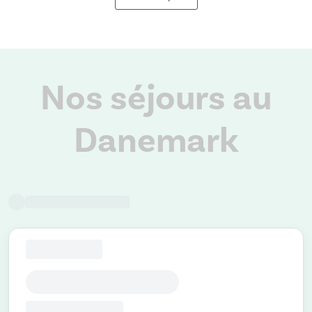
Nos séjours au
Danemark
Retour à tous nos voyages
FILTRER SUR NOTRE OFFRE
symbol_66
An error occurred.