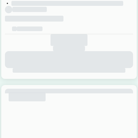
+32 52 55 52 54
Place des Barricades 1,
1000 Bruxelles
Paris
info@nordic.be
Rue du Faubourg-Saint-Antoine 21,
+32 52 55 52 54
Bâtiment C
Londerzeel
75011 Paris
info@nordic-voyages.fr
Steenhuffeldorp 14,
+33 1 84 74 76 76
1840 Londerzeel (Steenhuffel)
Copyright 2026 Nordic –
Disclaimer
–
Politique de confidentialité
–
Termes et conditions
–
Assurances
–
Foire Aux Questions
–
Privacy
Settings