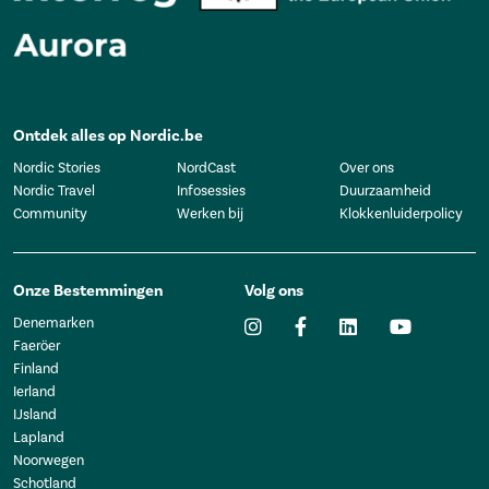
Ontdek alles op Nordic.be
Nordic Stories
NordCast
Over ons
Nordic Travel
Infosessies
Duurzaamheid
Community
Werken bij
Klokkenluiderpolicy
Onze Bestemmingen
Volg ons
Denemarken
Faeröer
Finland
Ierland
IJsland
Lapland
Noorwegen
Schotland